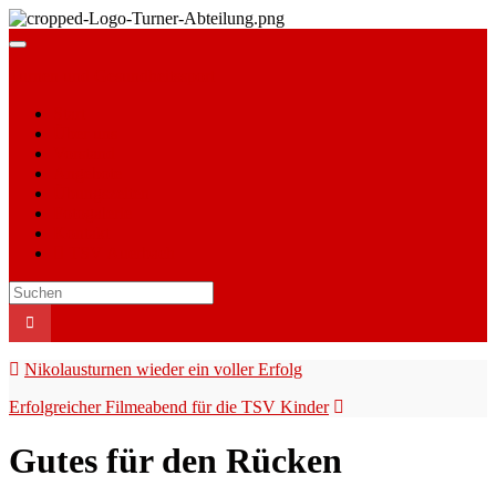
Navigation
umschalten
Turnen und Gesundheitssport
Start
Über uns
Vorstand
Angebote
Übungszeiten
Fotogalerie
Kontakt
TSV Auerbach
Search
for:
Nikolausturnen wieder ein voller Erfolg
Erfolgreicher Filmeabend für die TSV Kinder
Gutes für den Rücken