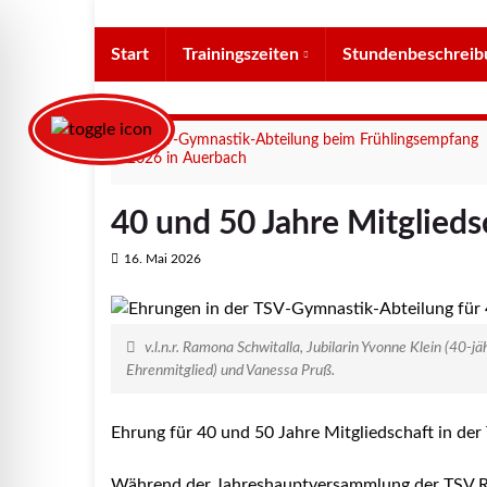
Start
Trainingszeiten
Stundenbeschreib
TSV-Gymnastik-Abteilung beim Frühlingsempfang
2026 in Auerbach
40 und 50 Jahre Mitglieds
16. Mai 2026
v.l.n.r. Ramona Schwitalla, Jubilarin Yvonne Klein (40-jä
Ehrenmitglied) und Vanessa Pruß.
Ehrung für 40 und 50 Jahre Mitgliedschaft in der
Während der Jahreshauptversammlung der TSV R