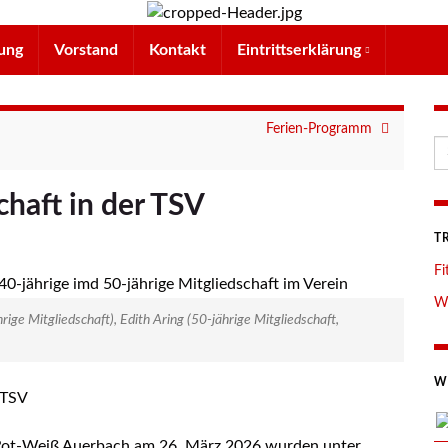
ung
Vorstand
Kontakt
Eintrittserklärung
Ferien-Programm
Se
chaft in der TSV
T
Fi
We
hrige Mitgliedschaft), Edith Aring (50-jährige Mitgliedschaft,
W
 TSV
ot-Weiß Auerbach am 26. März 2026 wurden unter