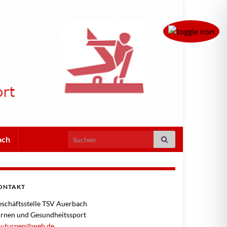
Search for:
ach
ONTAKT
schäftsstelle TSV Auerbach
rnen und Gesundheitssport
sv-turnen@web.de