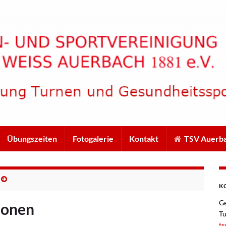
Übungszeiten
Fotogalerie
Kontakt
TSV Auerb
K
Ge
ionen
Tu
t