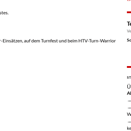
stes.
T
Ve
So
er-Einsätzen, auf dem Turnfest und beim HTV-Turn-Warrior
S
Ü
A
→
→
W
→
k