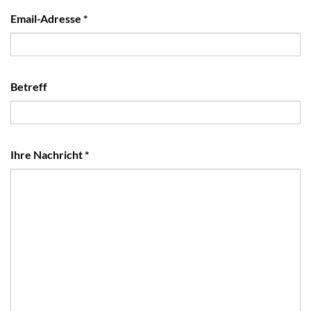
(erforderlich)
Email-Adresse
*
Betreff
(erforderlich)
Ihre Nachricht
*