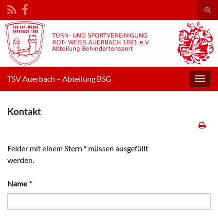
Suc
umsc
Search for:
TSV Auerbach – Abteilung BSG
Navig
umsc
Kontakt
(erforderlich)
Name
*