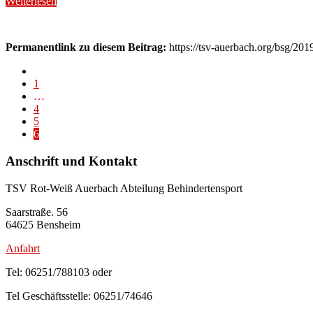
Weiterlesen
Permanentlink zu diesem Beitrag:
https://tsv-auerbach.org/bsg/201
1
…
4
5
6
Anschrift und Kontakt
TSV Rot-Weiß Auerbach Abteilung Behindertensport
Saarstraße. 56
64625 Bensheim
Anfahrt
Tel: 06251/788103 oder
Tel Geschäftsstelle: 06251/74646