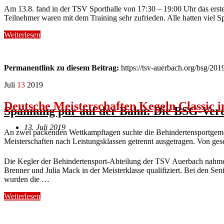
Am 13.8. fand in der TSV Sporthalle von 17:30 – 19:00 Uhr das erste
Teilnehmer waren mit dem Training sehr zufrieden. Alle hatten viel S
Weiterlesen
Permanentlink zu diesem Beitrag:
https://tsv-auerbach.org/bsg/201
Juli
13
2019
Deutsche Meisterschaften Kegeln Classic
Spannung pur auf der Bahn: Die BSG-Vere
13. Juli 2019
An zwei packenden Wettkampftagen suchte die Behindertensportgeme
Meisterschaften nach Leistungsklassen getrennt ausgetragen. Von ges
Die Kegler der Behindertensport-Abteilung der TSV Auerbach nahmen
Brenner und Julia Mack in der Meisterklasse qualifiziert. Bei den Sen
wurden die …
Weiterlesen