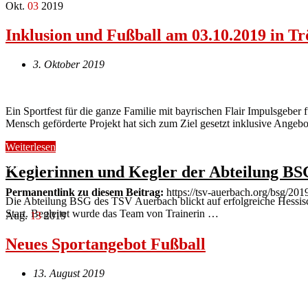
Okt.
03
2019
Inklusion und Fußball am 03.10.2019 in Tr
3. Oktober 2019
Ein Sportfest für die ganze Familie mit bayrischen Flair Impulsgeber 
Mensch geförderte Projekt hat sich zum Ziel gesetzt inklusive Angeb
Weiterlesen
Keglerinnen und Kegler der Abteilung BS
Permanentlink zu diesem Beitrag:
https://tsv-auerbach.org/bsg/201
Die Abteilung BSG des TSV Auerbach blickt auf erfolgreiche Hessis
Start. Begleitet wurde das Team von Trainerin …
Aug.
13
2019
Neues Sportangebot Fußball
13. August 2019