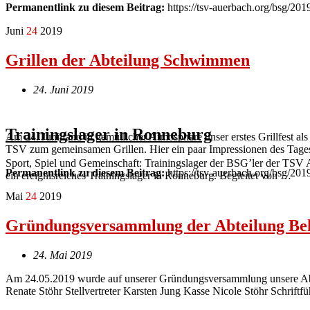
Permanentlink zu diesem Beitrag:
https://tsv-auerbach.org/bsg/20
Juni
24
2019
Grillen der Abteilung Schwimmen
24. Juni 2019
Trainingslager in Ronneburg
Am 24. Juni fand in gemütlicher Atmosphäre unser erstes Grillfest a
TSV zum gemeinsamen Grillen. Hier ein paar Impressionen des Tage
Sport, Spiel und Gemeinschaft: Trainingslager der BSG’ler der TSV
Permanentlink zu diesem Beitrag:
https://tsv-auerbach.org/bsg/20
ein ereignisreiches Trainingslager in Ronneburg. Begleitet von …
Mai
24
2019
Gründungsversammlung der Abteilung Beh
24. Mai 2019
Am 24.05.2019 wurde auf unserer Gründungsversammlung unsere Abteil
Renate Stöhr Stellvertreter Karsten Jung Kasse Nicole Stöhr Schrift