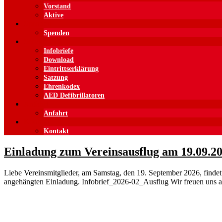
Vorstand
Aktive
Spenden
Spenden
Service
Infobriefe
Download
Eintrittserklärung
Satzung
Ehrenkodex
AED Defibrillatoren
Anfahrt
Anfahrt
Kontakt
Kontakt
Einladung zum Vereinsausflug am 19.09.20
Liebe Vereinsmitglieder, am Samstag, den 19. September 2026, findet
angehängten Einladung. Infobrief_2026-02_Ausflug Wir freuen uns 