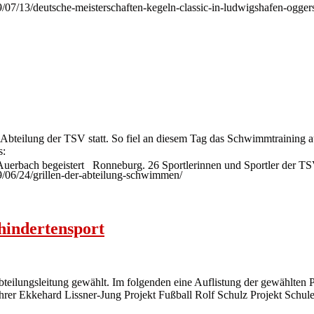
19/07/13/deutsche-meisterschaften-kegeln-classic-in-ludwigshafen-ogger
ls Abteilung der TSV statt. So fiel an diesem Tag das Schwimmtraining 
s:
 Auerbach begeistert Ronneburg. 26 Sportlerinnen und Sportler der T
19/06/24/grillen-der-abteilung-schwimmen/
indertensport
ungsleitung gewählt. Im folgenden eine Auflistung der gewählten Pers
führer Ekkehard Lissner-Jung Projekt Fußball Rolf Schulz Projekt Schu