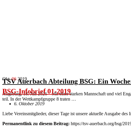
Okt.
06
2019
TSV Auerbach Abteilung BSG: Ein Wochen
BSG-Infobrief 01-2019
Augsburg, 18. Juli 2026 – Mit einer starken Mannschaft und viel E
teil. In der Wettkampfgruppe 8 traten …
6. Oktober 2019
Liebe Vereinsmitglieder, dieser Tage ist unsere aktuelle Ausgabe des
Permanentlink zu diesem Beitrag:
https://tsv-auerbach.org/bsg/201