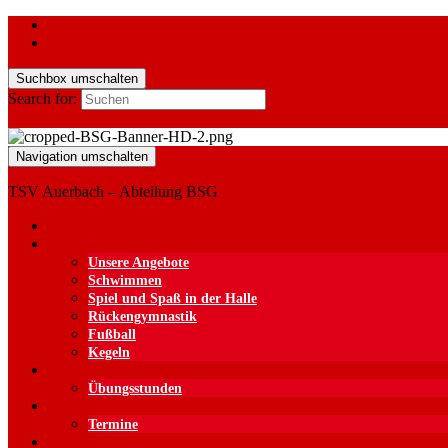
Suchbox umschalten
Search for:
Navigation umschalten
TSV Auerbach – Abteilung BSG
Start
Sportangebote
Unsere Angebote
Schwimmen
Spiel und Spaß in der Halle
Rückengymnastik
Fußball
Kegeln
Trainingszeiten
Übungsstunden
Termine
Termine
Aktive