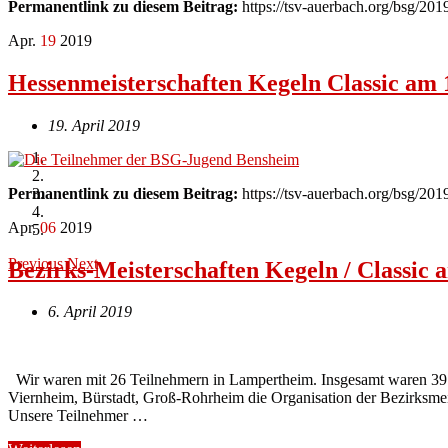
Permanentlink zu diesem Beitrag:
https://tsv-auerbach.org/bsg/20
Apr.
19
2019
Hessenmeisterschaften Kegeln Classic am 
19. April 2019
Permanentlink zu diesem Beitrag:
https://tsv-auerbach.org/bsg/20
Apr.
06
2019
Previous
Next
Bezirks-Meisterschaften Kegeln / Classic 
6. April 2019
Wir waren mit 26 Teilnehmern in Lampertheim. Insgesamt waren 39 T
Viernheim, Bürstadt, Groß-Rohrheim die Organisation der Bezirksme
Unsere Teilnehmer …