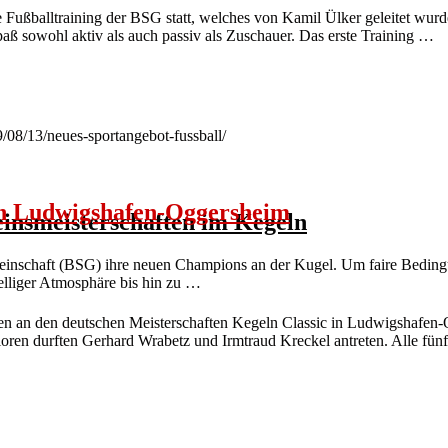
 Fußballtraining der BSG statt, welches von Kamil Ülker geleitet wurd
paß sowohl aktiv als auch passiv als Zuschauer. Das erste Training …
9/08/13/neues-sportangebot-fussball/
 in Ludwigshafen-Oggersheim
insmeisterschaften im Kegeln
inschaft (BSG) ihre neuen Champions an der Kugel. Um faire Bedingu
elliger Atmosphäre bis hin zu …
 an den deutschen Meisterschaften Kegeln Classic in Ludwigshafen-O
ioren durften Gerhard Wrabetz und Irmtraud Kreckel antreten. Alle fünf