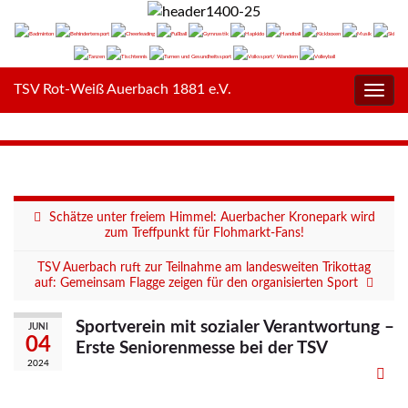
TSV Rot-Weiß Auerbach 1881 e.V.
Navig
umsc
Schätze unter freiem Himmel: Auerbacher Kronepark wird
zum Treffpunkt für Flohmarkt-Fans!
TSV Auerbach ruft zur Teilnahme am landesweiten Trikottag
auf: Gemeinsam Flagge zeigen für den organisierten Sport
Sportverein mit sozialer Verantwortung –
JUNI
04
Erste Seniorenmesse bei der TSV
2024