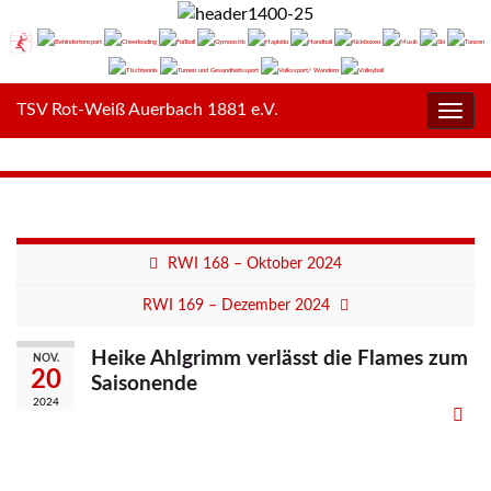
TSV Rot-Weiß Auerbach 1881 e.V.
Navig
umsc
RWI 168 – Oktober 2024
RWI 169 – Dezember 2024
Heike Ahlgrimm verlässt die Flames zum
NOV.
20
Saisonende
2024