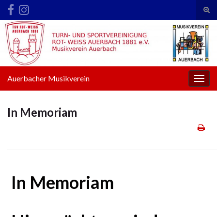
Suc
ums
Search for:
Auerbacher Musikverein
Navi
umsc
In Memoriam
In Memoriam