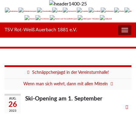
TSV Rot-Weiß Auerbach 1881 e.V.
Navig
umsc
Schnäppchenjagd in der Vereinsturnhalle!
Wenn man sich wehrt, dann mit allen Mitteln
Ski-Opening am 1. September
AUG.
26
2023