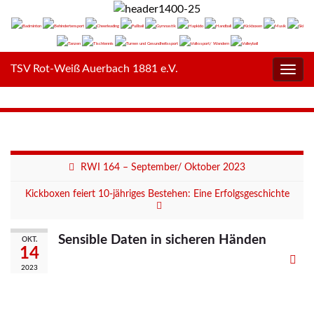
TSV Rot-Weiß Auerbach 1881 e.V.
Navig
umsc
RWI 164 – September/ Oktober 2023
Kickboxen feiert 10-jähriges Bestehen: Eine Erfolgsgeschichte
Sensible Daten in sicheren Händen
OKT.
14
2023