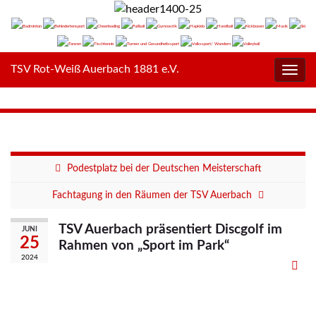
TSV Rot-Weiß Auerbach 1881 e.V.
Navig
umsc
Podestplatz bei der Deutschen Meisterschaft
Fachtagung in den Räumen der TSV Auerbach
TSV Auerbach präsentiert Discgolf im
JUNI
25
Rahmen von „Sport im Park“
2024