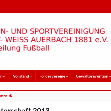
en
Vorstand
Fördervereine
Gewaltprävention
ttelt
sterschaft 2013