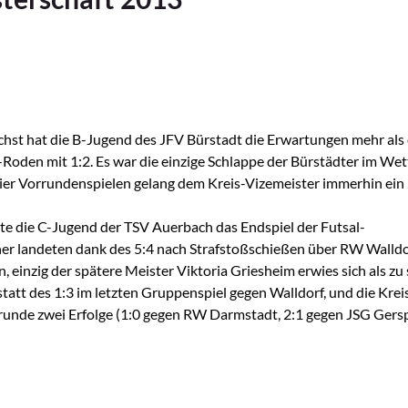
chst hat die B-Jugend des JFV Bürstadt die Erwartungen mehr als e
-Roden mit 1:2. Es war die einzige Schlappe der Bürstädter im We
 vier Vorrundenspielen gelang dem Kreis-Vizemeister immerhin ein 
e die C-Jugend der TSV Auerbach das Endspiel der Futsal-
cher landeten dank des 5:4 nach Strafstoßschießen über RW Walldo
, einzig der spätere Meister Viktoria Griesheim erwies sich als zu 
tatt des 1:3 im letzten Gruppenspiel gegen Walldorf, und die Krei
rrunde zwei Erfolge (1:0 gegen RW Darmstadt, 2:1 gegen JSG Gers