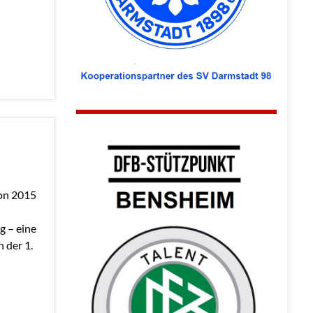
son 2015
g – eine
 der 1.