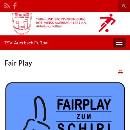
Suc
umsc
Search for:
TSV-Auerbach Fußball
Navig
umsc
Fair Play