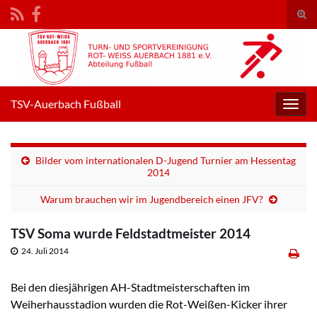
Suc
umsc
Search for:
TSV-Auerbach Fußball
Navig
umsc
Bilder vom internationalen D-Jugend Turnier am Hessentag
2014
Warum brauchen wir im Jugendbereich einen JFV?
TSV Soma wurde Feldstadtmeister 2014
24. Juli 2014
Bei den diesjährigen AH-Stadtmeisterschaften im
Weiherhausstadion wurden die Rot-Weißen-Kicker ihrer