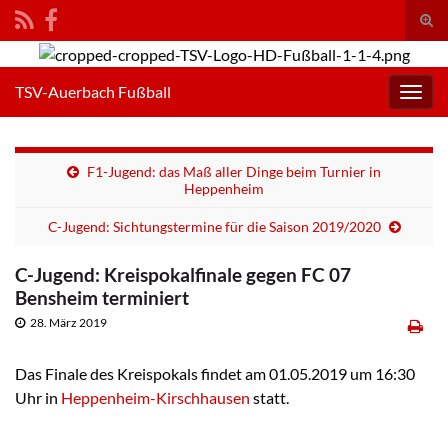
Suc
umsc
Search for:
TSV-Auerbach Fußball
Navig
umsc
F1-Jugend: das Maß aller Dinge beim Turnier in
Heppenheim
C-Jugend: Sichtungstermine für die Saison 2019/2020
C-Jugend: Kreispokalfinale gegen FC 07
Bensheim terminiert
28. März 2019
Das Finale des Kreispokals findet am 01.05.2019 um 16:30
Uhr in
Heppenheim-Kirschhausen
statt.