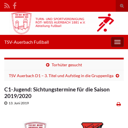
Suc
umsc
Search for:
TSV-Auerbach Fußball
Navig
umsc
Torhüter gesucht
TSV Auerbach D1 – 3. Titel und Aufstieg in die Gruppenliga
C1-Jugend: Sichtungstermine für die Saison
2019/2020
13. Juni 2019