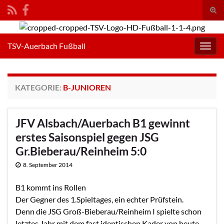
Suc
umsc
Search for:
TSV-Auerbach Fußball
Navig
umsc
KATEGORIE:
B-JUNIOREN
JFV Alsbach/Auerbach B1 gewinnt
erstes Saisonspiel gegen JSG
Gr.Bieberau/Reinheim 5:0
8. September 2014
B1 kommt ins Rollen
Der Gegner des 1.Spieltages, ein echter Prüfstein.
Denn die JSG Groß-Bieberau/Reinheim I spielte schon
letztes Jahr mit dem fast identischen Kader von heute