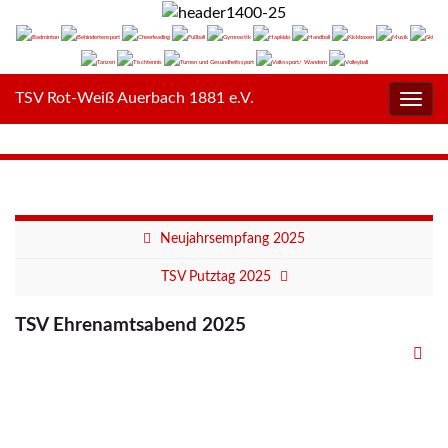
TSV Rot-Weiß Auerbach 1881 e.V.
Navig
umsc
Neujahrsempfang 2025
TSV Putztag 2025
TSV Ehrenamtsabend 2025