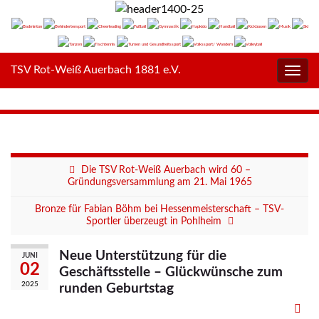
TSV Rot-Weiß Auerbach 1881 e.V.
Navig
umsc
Die TSV Rot-Weiß Auerbach wird 60 –
Gründungsversammlung am 21. Mai 1965
Bronze für Fabian Böhm bei Hessenmeisterschaft – TSV-
Sportler überzeugt in Pohlheim
Neue Unterstützung für die
JUNI
02
Geschäftsstelle – Glückwünsche zum
2025
runden Geburtstag