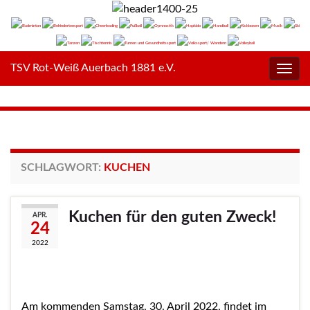
TSV Rot-Weiß Auerbach 1881 e.V.
Navig
umsc
SCHLAGWORT:
KUCHEN
Kuchen für den guten Zweck!
APR.
24
2022
Am kommenden Samstag, 30. April 2022, findet im