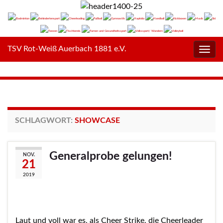
TSV Rot-Weiß Auerbach 1881 e.V.
Navig
umsc
SCHLAGWORT:
SHOWCASE
Generalprobe gelungen!
NOV.
21
2019
Laut und voll war es, als Cheer Strike, die Cheerleader