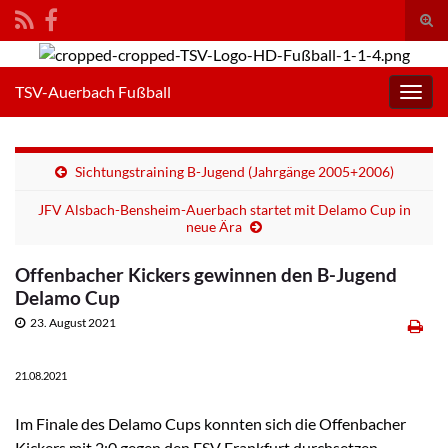
Suc
umsc
Search for:
TSV-Auerbach Fußball
Navig
umsc
Sichtungstraining B-Jugend (Jahrgänge 2005+2006)
JFV Alsbach-Bensheim-Auerbach startet mit Delamo Cup in
neue Ära
Offenbacher Kickers gewinnen den B-Jugend
Delamo Cup
23. August 2021
21.08.2021
Im Finale des Delamo Cups konnten sich die Offenbacher
Kickers mit 2:0 gegen den FSV Frankfurt durchsetzen.