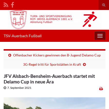
Suc
umsc
Search for:
TSV-Auerbach Fußball
Navig
umsc
Offenbacher Kickers gewinnen den B-Jugend Delamo Cup
3G-Regel tritt für Sportstätten in Kraft
JFV Alsbach-Bensheim-Auerbach startet mit
Delamo Cup in neue Ära
7. September 2021