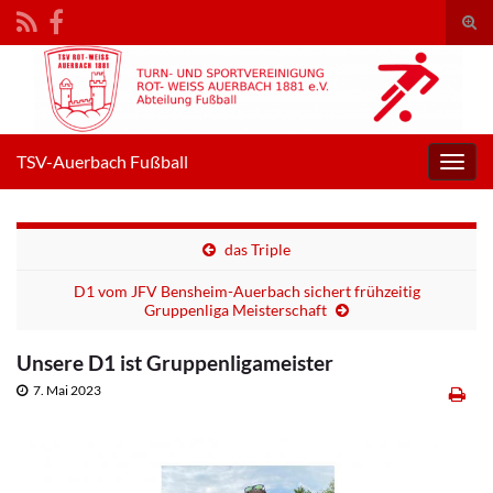
Suc
umsc
Search for:
TSV-Auerbach Fußball
Navig
umsc
das Triple
D1 vom JFV Bensheim-Auerbach sichert frühzeitig
Gruppenliga Meisterschaft
Unsere D1 ist Gruppenligameister
7. Mai 2023