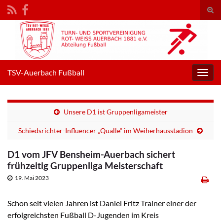
Suc
umsc
Search for:
TSV-Auerbach Fußball
Navig
umsc
Unsere D1 ist Gruppenligameister
Schiedsrichter-Influencer „Qualle“ im Weiherhausstadion
D1 vom JFV Bensheim-Auerbach sichert
frühzeitig Gruppenliga Meisterschaft
19. Mai 2023
Schon seit vielen Jahren ist Daniel Fritz Trainer einer der
erfolgreichsten Fußball D-Jugenden im Kreis