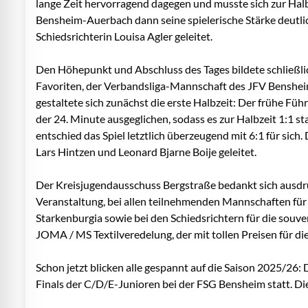
lange Zeit hervorragend dagegen und musste sich zur Halb
Bensheim-Auerbach dann seine spielerische Stärke deutlic
Schiedsrichterin Louisa Agler geleitet.
Den Höhepunkt und Abschluss des Tages bildete schließli
Favoriten, der Verbandsliga-Mannschaft des JFV Bensh
gestaltete sich zunächst die erste Halbzeit: Der frühe Fü
der 24. Minute ausgeglichen, sodass es zur Halbzeit 1:1 st
entschied das Spiel letztlich überzeugend mit 6:1 für sic
Lars Hintzen und Leonard Bjarne Boije geleitet.
Der Kreisjugendausschuss Bergstraße bedankt sich ausdrü
Veranstaltung, bei allen teilnehmenden Mannschaften für 
Starkenburgia sowie bei den Schiedsrichtern für die souv
JOMA / MS Textilveredelung, der mit tollen Preisen für die
Schon jetzt blicken alle gespannt auf die Saison 2025/26
Finals der C/D/E-Junioren bei der FSG Bensheim statt. D