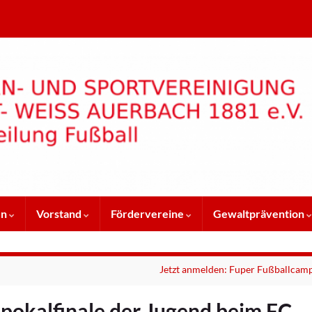
en
Vorstand
Fördervereine
Gewaltprävention
Jetzt anmelden: Fuper Fußballcam
pokalfinale der Jugend beim FC