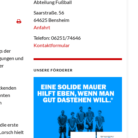
Abteilung Fußball
Saarstraße. 56
64625 Bensheim
Anfahrt
Telefon: 06251/74646
Kontaktformular
s der
ingungen und
er
UNSERE FÖRDERER
ackenden
enten
m
die erste
orsch hielt