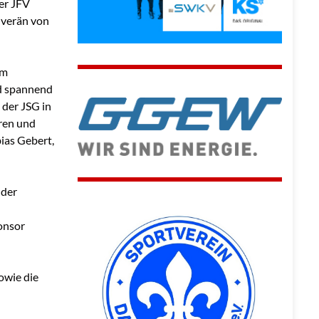
er JFV
uverän von
em
d spannend
 der JSG in
eren und
ias Gebert,
 der
ponsor
owie die