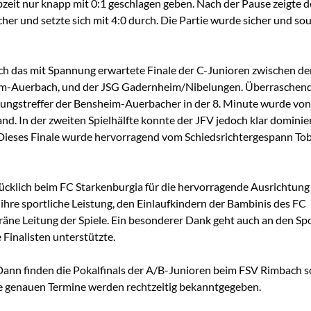
zeit nur knapp mit 0:1 geschlagen geben. Nach der Pause zeigte d
her und setzte sich mit 4:0 durch. Die Partie wurde sicher und so
ch das mit Spannung erwartete Finale der C-Junioren zwischen d
eim-Auerbach, und der JSG Gadernheim/Nibelungen. Überraschen
hrungstreffer der Bensheim-Auerbacher in der 8. Minute wurde von
and. In der zweiten Spielhälfte konnte der JFV jedoch klar domini
h. Dieses Finale wurde hervorragend vom Schiedsrichtergespann Tob
cklich beim FC Starkenburgia für die hervorragende Ausrichtung
ihre sportliche Leistung, den Einlaufkindern der Bambinis des FC
eräne Leitung der Spiele. Ein besonderer Dank geht auch an den S
 Finalisten unterstützte.
: Dann finden die Pokalfinals der A/B-Junioren beim FSV Rimbach s
ie genauen Termine werden rechtzeitig bekanntgegeben.