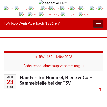
TSV Rot-Weiß Auerbach 1881 e.V.
Navig
umsc
RWI 162 – März 2023
Bedeutende Jahreshauptversammlung
Handy´s für Hummel, Biene & Co –
MÄRZ
23
Sammelstelle bei der TSV
2023