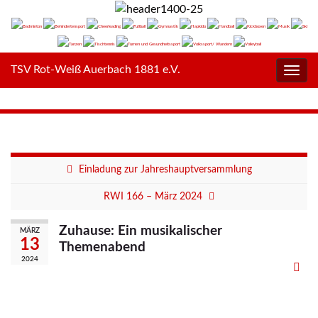
TSV Rot-Weiß Auerbach 1881 e.V.
Navig
umsc
Einladung zur Jahreshauptversammlung
RWI 166 – März 2024
Zuhause: Ein musikalischer
MÄRZ
13
Themenabend
2024