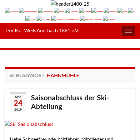
TSV Rot-Weiß Auerbach 1881 e.V.
Navig
umsc
SCHLAGWORT:
HAHNMÜHLE
Saisonabschluss der Ski-
APR.
24
Abteilung
2019
Liebe Schneefreunde, Mitfahrer, Mitglieder und