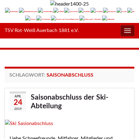
TSV Rot-Weiß Auerbach 1881 e.V.
Navig
umsc
SCHLAGWORT:
SAISONABSCHLUSS
Saisonabschluss der Ski-
APR.
24
Abteilung
2019
Liebe Schneefreunde, Mitfahrer, Mitglieder und