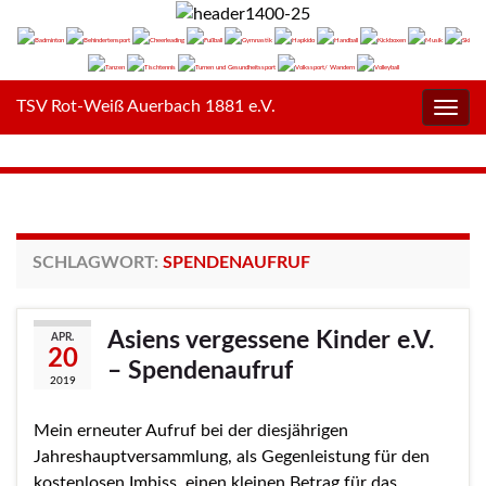
TSV Rot-Weiß Auerbach 1881 e.V.
Navig
umsc
SCHLAGWORT:
SPENDENAUFRUF
Asiens vergessene Kinder e.V.
APR.
20
– Spendenaufruf
2019
Mein erneuter Aufruf bei der diesjährigen
Jahreshauptversammlung, als Gegenleistung für den
kostenlosen Imbiss, einen kleinen Betrag für das