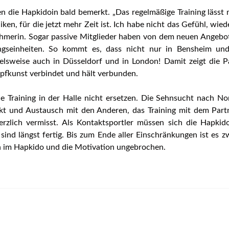
n die Hapkidoin bald bemerkt. „Das regelmäßige Training lässt 
iken, für die jetzt mehr Zeit ist. Ich habe nicht das Gefühl, wie
nehmerin. Sogar passive Mitglieder haben von dem neuen Angebo
ungseinheiten. So kommt es, dass nicht nur in Bensheim u
ielsweise auch in Düsseldorf und in London! Damit zeigt die 
ampfkunst verbindet und hält verbunden.
e Training in der Halle nicht ersetzen. Die Sehnsucht nach No
akt und Austausch mit den Anderen, das Training mit dem Part
merzlich vermisst. Als Kontaktsportler müssen sich die Hapki
sind längst fertig. Bis zum Ende aller Einschränkungen ist es 
en im Hapkido und die Motivation ungebrochen.