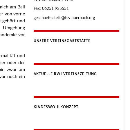
mich am Ball
Fax: 06251 935551
der von vorne
geschaeftsstelle@tsv-auerbach.org
t gehört und
nd Umgebung
Pandemie vor
UNSERE VEREINSGASTSTÄTTE
rmalität und
ner oder der
doin zwar am
AKTUELLE RWI VEREINSZEITUNG
zwar noch ein
KINDESWOHLKONZEPT