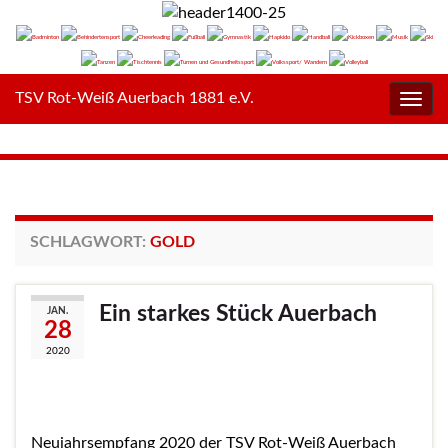
TSV Rot-Weiß Auerbach 1881 e.V.
Navig
umsc
SCHLAGWORT:
GOLD
Ein starkes Stück Auerbach
JAN.
28
2020
Neujahrsempfang 2020 der TSV Rot-Weiß Auerbach