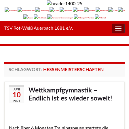
TSV Rot-Weiß Auerbach 1881 e.V.
Navig
umsc
SCHLAGWORT:
HESSENMEISTERSCHAFTEN
Wettkampfgymnastik –
JUNI
10
Endlich ist es wieder soweit!
2021
Nach über 6 Monaten Trainingspause startete die