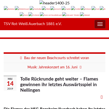
TSV Rot-Weiß Auerbach 1881 e.V.
Navig
umsc
Bau der neuen Beachcourts schreitet voran
Musik: Jahreskonzert am 16. Juni
Tolle Rückrunde geht weiter – Flames
MAI
14
gewinnen ihr letztes Auswärtsspiel in
2019
Nellingen
Die Flames der HSG Bensheim/Auerbach haben ihr letztes