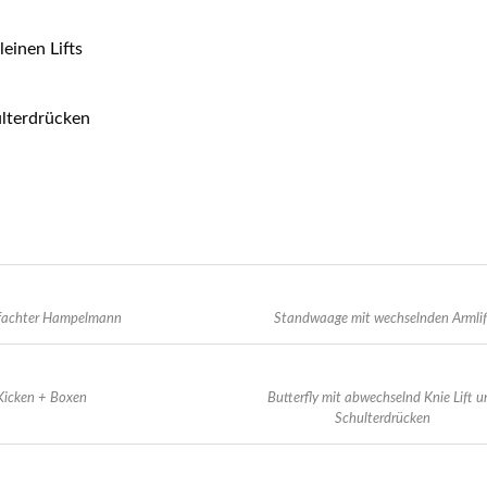
einen Lifts
ulterdrücken
nfachter Hampelmann
Standwaage mit wechselnden Armlif
Kicken + Boxen
Butterfly mit abwechselnd Knie Lift u
Schulterdrücken