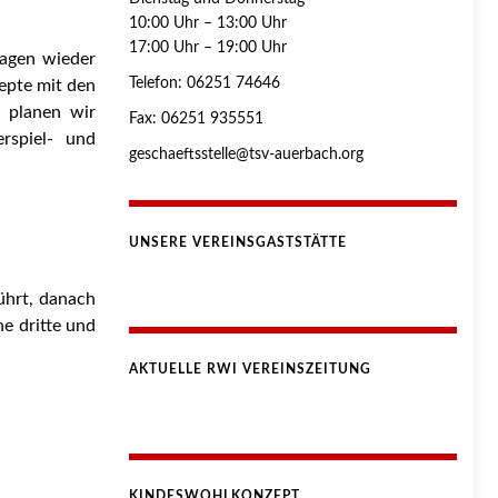
10:00 Uhr – 13:00 Uhr
17:00 Uhr – 19:00 Uhr
lagen wieder
Telefon: 06251 74646
zepte mit den
, planen wir
Fax: 06251 935551
rspiel- und
geschaeftsstelle@tsv-auerbach.org
UNSERE VEREINSGASTSTÄTTE
ührt, danach
e dritte und
AKTUELLE RWI VEREINSZEITUNG
KINDESWOHLKONZEPT