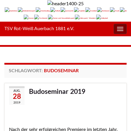
TSV Rot-Weiß Auerbach 1881 e.V.
Navig
umsc
SCHLAGWORT:
BUDOSEMINAR
Budoseminar 2019
AUG.
28
2019
Nach der sehr erfolgreichen Premiere im letzten Jahr,