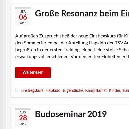
Große Resonanz beim Ei
SEP.
06
2019
Auf großen Zuspruch stieß der neue Einstiegskurs für K
den Sommerferien bei der Abteilung Hapkido der TSV A
begrüßten in der ersten Trainingseinheit eine stolze Sc
erwartungsvoll erschienen. Vor den ersten Einheiten erk
Einstiegskurs
,
Hapkido
,
Jugendliche
,
Kampfkunst
,
Kinder
,
Trai
Budoseminar 2019
AUG.
28
2019