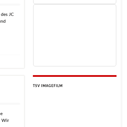
 des JC
und
TSV IMAGEFILM
ie
. Wir