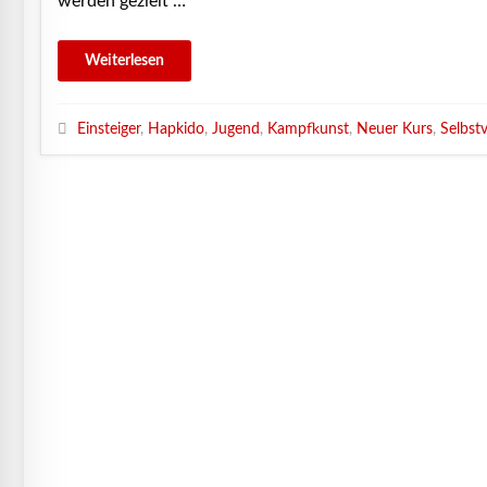
werden gezielt …
Einsteiger
,
Hapkido
,
Jugend
,
Kampfkunst
,
Neuer Kurs
,
Selbst