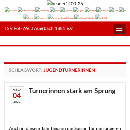
TSV Rot-Weiß Auerbach 1881 e.V.
Navig
umsc
SCHLAGWORT:
JUGENDTURNERINNEN
Turnerinnen stark am Sprung
MÄRZ
04
2020
Auch in diesem Jahr begann die Saison für die jüngeren