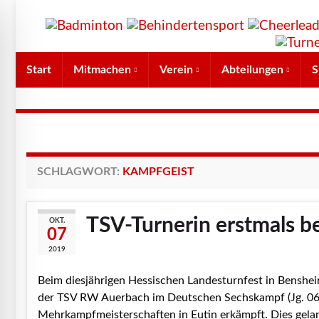
Start
Mitmachen
Verein
Abteilungen
S
SCHLAGWORT:
KAMPFGEIST
TSV-Turnerin erstmals b
OKT.
07
2019
Beim diesjährigen Hessischen Landesturnfest in Benshei
der TSV RW Auerbach im Deutschen Sechskampf (Jg. 06/
Mehrkampfmeisterschaften in Eutin erkämpft. Dies gelan