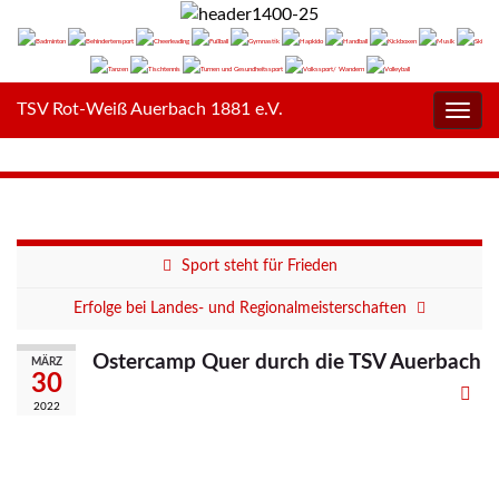
TSV Rot-Weiß Auerbach 1881 e.V.
Navig
umsc
Sport steht für Frieden
Erfolge bei Landes- und Regionalmeisterschaften
Ostercamp Quer durch die TSV Auerbach
MÄRZ
30
2022