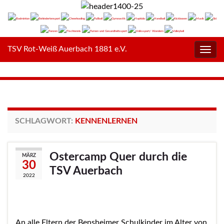
TSV Rot-Weiß Auerbach 1881 e.V.
Navig
umsc
SCHLAGWORT:
KENNENLERNEN
Ostercamp Quer durch die
MÄRZ
30
TSV Auerbach
2022
An alle Eltern der Bensheimer Schulkinder im Alter von