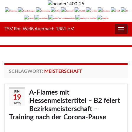
TSV Rot-Weiß Auerbach 1881 e.V.
Navig
umsc
SCHLAGWORT:
MEISTERSCHAFT
A-Flames mit
JUNI
19
Hessenmeistertitel – B2 feiert
2020
Bezirksmeisterschaft –
Training nach der Corona-Pause